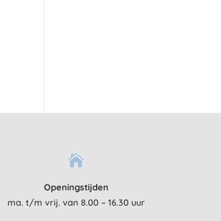

Openingstijden
ma. t/m vrij. van 8.00 – 16.30 uur