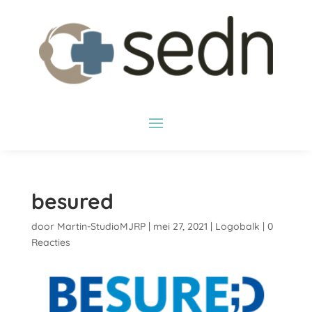
besured
door
Martin-StudioMJRP
|
mei 27, 2021
|
Logobalk
|
0
Reacties